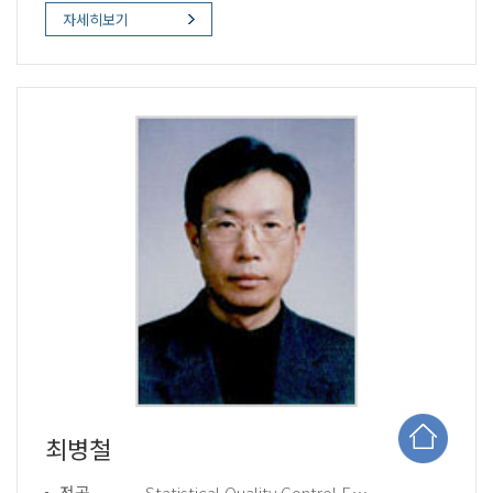
자세히보기
최병철
전공
Statistical Quality Control Experimental Designs