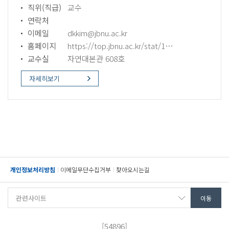
직위(직급)
교수
연락처
이메일
dkkim@jbnu.ac.kr
홈페이지
https://top.jbnu.ac.kr/stat/14794/subview.do?enc=Zm5jdDF8QEB8JTJGamJudVByb2ZsJTJGc3RhdCUyRjU1JTJGOTAyMiUyRmFydGNsVmlldy5kbyUzRnBhZ2UlM0QxJTI2ZmluZFR5cGUlM0QlMjZmaW5kV29yZCUzRCUyNg%3D%3D
교수실
자연대본관 608호
자세히보기
개인정보처리방침
이메일무단수집거부
찾아오시는길
[54896]