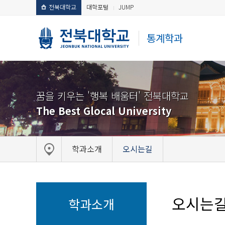
전북대학교
대학포털
JUMP
통계학과
꿈을 키우는 '행복 배움터' 전북대학교
The Best Glocal University
학과소개
오시는길
오시는
학과소개